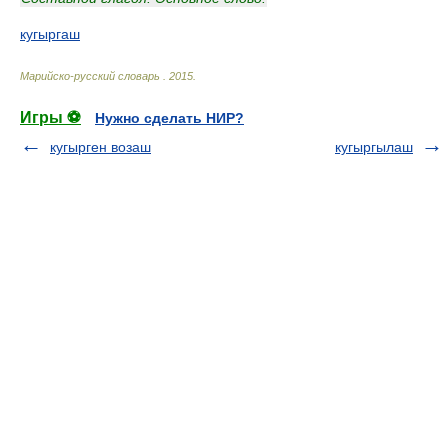
кугыргаш
Марийско-русский словарь
.
2015
.
Игры ⚽
Нужно сделать НИР?
кугырген возаш
кугыргылаш