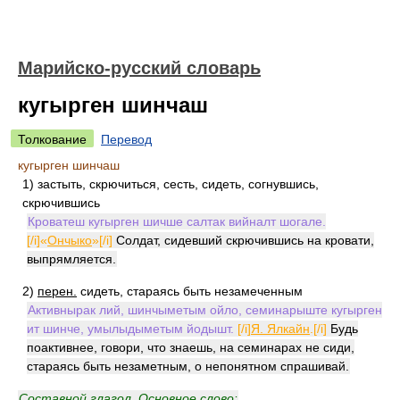
Марийско-русский словарь
кугырген шинчаш
Толкование
Перевод
кугырген шинчаш
1)
застыть, скрючиться, сесть, сидеть, согнувшись,
скрючившись
Кроватеш кугырген шичше салтак вийналт шогале.
[/i]«
Ончыко
»[/i]
Солдат, сидевший скрючившись на кровати,
выпрямляется.
2)
перен.
сидеть, стараясь быть незамеченным
Активнырак лий, шинчыметым ойло, семинарыште кугырген
ит шинче, умылыдыметым йодышт.
[/i]
Я. Ялкайн
.[/i]
Будь
поактивнее, говори, что знаешь, на семинарах не сиди,
стараясь быть незаметным, о непонятном спрашивай.
Составной глагол. Основное слово: